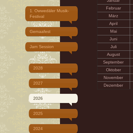
Januar
Februar
1. Owwedäler Musik-
März
Festival
April
Mai
Gemaafest
Juni
Jam Session
Juli
August
September
2028
Oktober
November
2027
Dezember
2026
2025
2024