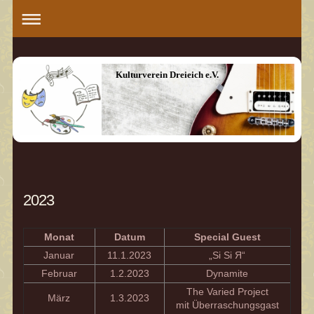
Kulturverein Dreieich e.V.
2023
Monat
Datum
Special Guest
Januar
11.1.2023
„Si Si Я“
Februar
1.2.2023
Dynamite
The Varied Project
März
1.3.2023
mit Überraschungsgast